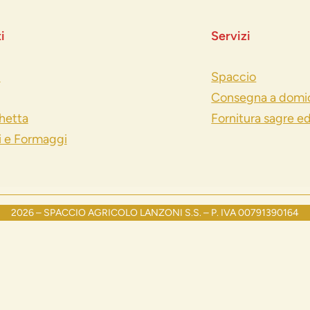
i
Servizi
i
Spaccio
Consegna a domic
hetta
Fornitura sagre e
i e Formaggi
2026 – SPACCIO AGRICOLO LANZONI S.S. – P. IVA 00791390164