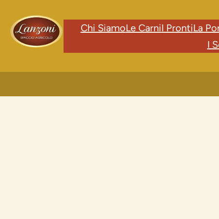
Chi Siamo
Le Carni
I Pronti
La Po
I S