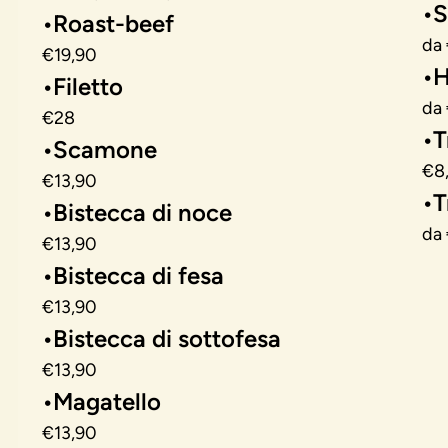
•S
•Roast-beef
da 
€19,90
•
•Filetto
da 
€28
•T
•Scamone
€8
€13,90
•T
•Bistecca di noce
da 
€13,90
•Bistecca di fesa
€13,90
•Bistecca di sottofesa
€13,90
•Magatello
€13,90