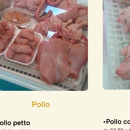
Pollo
•Pollo c
ollo petto