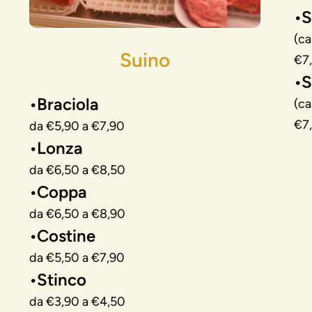
•S
(ca
Suino
€7
•S
•Braciola
(ca
€7
da €5,90 a €7,90
•Lonza
da €6,50 a €8,50
•Coppa
da €6,50 a €8,90
•Costine
da €5,50 a €7,90
•Stinco
da €3,90 a €4,50