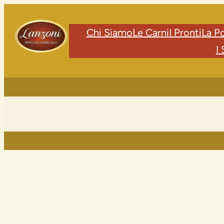
Chi Siamo
Le Carni
I Pronti
La P
I 