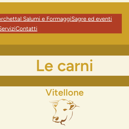
orchetta
I Salumi e Formaggi
Sagre ed eventi
Servizi
Contatti
Le carni
Vitellone